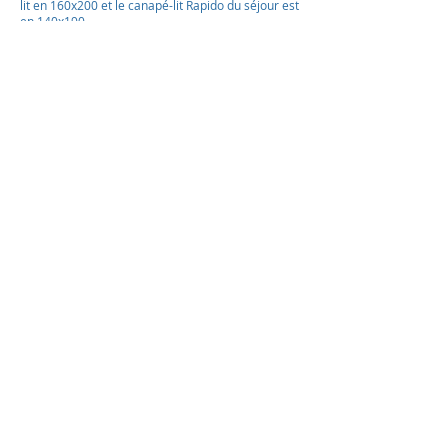
lit en 160x200 et le canapé-lit Rapido du séjour est
en 140x190.
Nous Trouver
Mentions Légales
Nous Contacter
© Les Cycas 2026-08